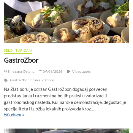
SELO I TURIZAM
GastroZbor
Snjezana Ostojic
09/06/2026
Video zapis
GastroZbor
hrana
Zlatibor
Na Zlatiboru je održan GastroZbor, događaj posvećen
predstavljanju i razmeni najboljih praksi u valorizaciji
gastronomskog nasleđa. Kulinarske demonstracije, degustacije
specijaliteta i izložba lokalnih proizvoda kroz…
Više objava
G
a
s
t