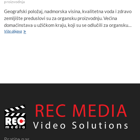
proizvodnja
Geografski položaj, nadmorska visina, kvalitetna voda i zdravo
zemljište preduslovi su za organsku proizvodnju. Većina
domaćinstava u užičkom kraju, koji su se odlučili za organsku…
Više objava
O
r
g
a
n
s
k
a
h
r
a
n
a
p
o
č
i
n
j
e
Pratite nas