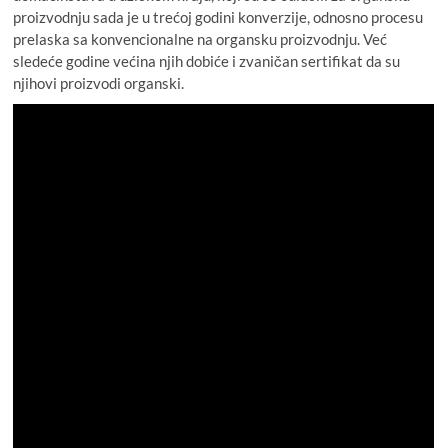
proizvodnju sada je u trećoj godini konverzije, odnosno procesu
prelaska sa konvencionalne na organsku proizvodnju. Već
sledeće godine većina njih dobiće i zvaničan sertifikat da su
njihovi proizvodi organski.