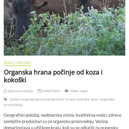
SELO I TURIZAM
Organska hrana počinje od koza i
kokoški
Snjezana Ostojic
14/02/2021
Video zapis
Centar organske proizvodnje Užice
hrana
kokoške
koze
organska
proizvodnja
Geografski položaj, nadmorska visina, kvalitetna voda i zdravo
zemljište preduslovi su za organsku proizvodnju. Većina
domaćinstava u užičkom kraju, koji su se odlučili za organsku