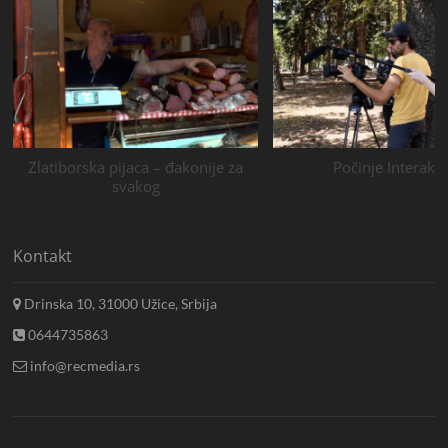
Zlatiborska pijaca – đakonije za
Počinje Interakci
svakog
Kontakt
Drinska 10, 31000 Užice, Srbija
0644735863
info@recmedia.rs