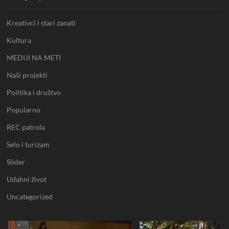
n
e
Kreativci i stari zanati
l
Kultura
MEDIJI NA METI
Naši projekti
Politika i društvo
Popularno
REC patrola
Selo i turizam
Slider
Udahni život
Uncategorized