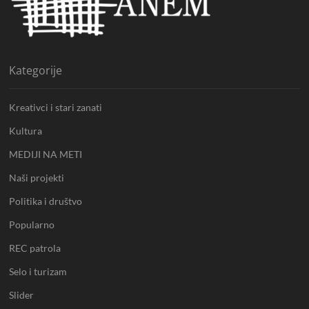
o
r
e
k
a
C
m
h
a
Kategorije
n
n
e
Kreativci i stari zanati
l
Kultura
MEDIJI NA METI
Naši projekti
Politika i društvo
Popularno
REC patrola
Selo i turizam
Slider