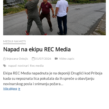
MEDIJI NA METI
Napad na ekipu REC Media
Snjezana Ostojic
01/07/2026
Video zapis
napad
novinari
Rec media
Ekipa REC Media napadnuta je na deponiji Druglići kod Priboja
kada su nepoznata lica pokušala da ih spreče u obavljanju
novinarskog posla i snimanju požara…
Više objava
N
a
p
a
d