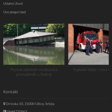
Udahni život
Uncategorized
Poznat identitet muškaraca
Toplotni talas i rizici 
pronađenih u Đetinji
Kontakt
Drinska 10, 31000 Užice, Srbija
0644735863