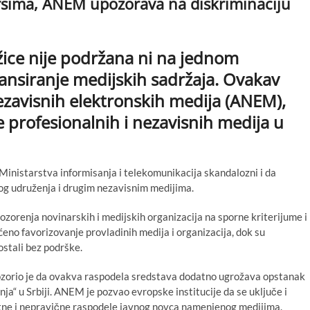
rsima, ANEM upozorava na diskriminaciju
ice nije podržana ni na jednom
nsiranje medijskih sadržaja. Ovakav
ezavisnih elektronskih medija (ANEM),
e profesionalnih i nezavisnih medija u
inistarstva informisanja i telekomunikacija skandalozni i da
g udruženja i drugim nezavisnim medijima.
ozorenja novinarskih i medijskih organizacija na sporne kriterijume i
eno favorizovanje provladinih medija i organizacija, dok su
ostali bez podrške.
orio je da ovakva raspodela sredstava dodatno ugrožava opstanak
nja“ u Srbiji. ANEM je pozvao evropske institucije da se uključe i
ntne i nepravične raspodele javnog novca namenjenog medijima.