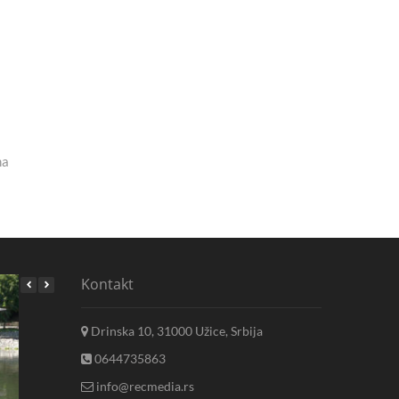
ma
Kontakt
Drinska 10, 31000 Užice, Srbija
0644735863
info@recmedia.rs