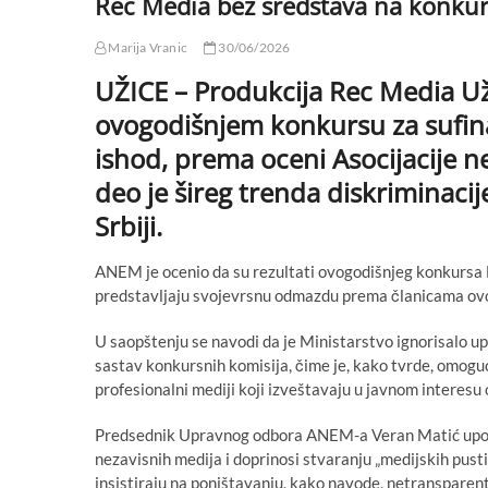
Rec Media bez sredstava na konku
Marija Vranic
30/06/2026
UŽICE – Produkcija Rec Media Už
ovogodišnjem konkursu za sufina
ishod, prema oceni Asocijacije n
deo je šireg trenda diskriminacij
Srbiji.
ANEM je ocenio da su rezultati ovogodišnjeg konkursa M
predstavljaju svojevrsnu odmazdu prema članicama ovo
U saopštenju se navodi da je Ministarstvo ignorisalo up
sastav konkursnih komisija, čime je, kako tvrde, omoguć
profesionalni mediji koji izveštavaju u javnom interesu 
Predsednik Upravnog odbora ANEM-a Veran Matić upoz
nezavisnih medija i doprinosi stvaranju „medijskih pusti
insistiraju na poništavanju, kako navode, netranspare