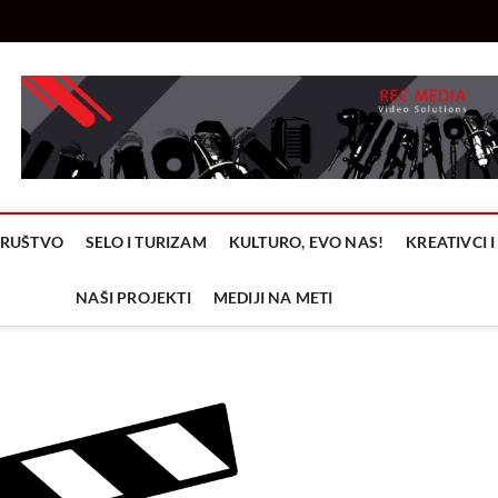
 Media
TIONS
 DRUŠTVO
SELO I TURIZAM
KULTURO, EVO NAS!
KREATIVCI I
NAŠI PROJEKTI
MEDIJI NA METI