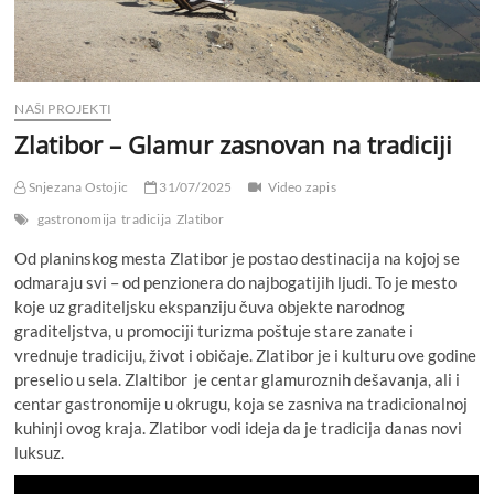
NAŠI PROJEKTI
Zlatibor – Glamur zasnovan na tradiciji
Snjezana Ostojic
31/07/2025
Video zapis
gastronomija
tradicija
Zlatibor
Od planinskog mesta Zlatibor je postao destinacija na kojoj se
odmaraju svi – od penzionera do najbogatijih ljudi. To je mesto
koje uz graditeljsku ekspanziju čuva objekte narodnog
graditeljstva, u promociji turizma poštuje stare zanate i
vrednuje tradiciju, život i običaje. Zlatibor je i kulturu ove godine
preselio u sela. Zlaltibor je centar glamuroznih dešavanja, ali i
centar gastronomije u okrugu, koja se zasniva na tradicionalnoj
kuhinji ovog kraja. Zlatibor vodi ideja da je tradicija danas novi
luksuz.