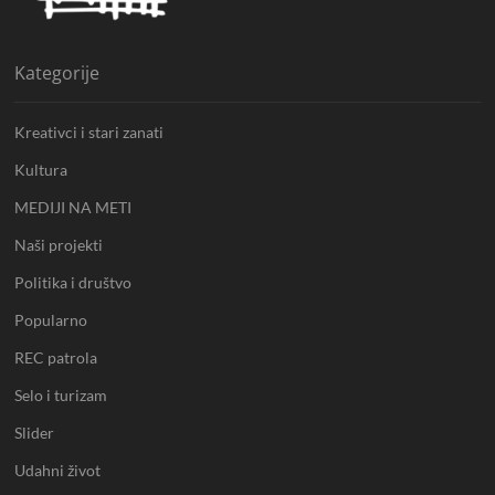
m
h
a
Kategorije
n
n
e
Kreativci i stari zanati
l
Kultura
MEDIJI NA METI
Naši projekti
Politika i društvo
Popularno
REC patrola
Selo i turizam
Slider
Udahni život