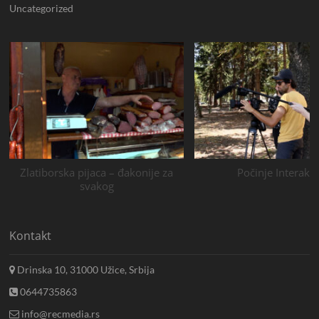
Uncategorized
Zlatiborska pijaca – đakonije za
Počinje Interakci
svakog
Kontakt
Drinska 10, 31000 Užice, Srbija
0644735863
info@recmedia.rs