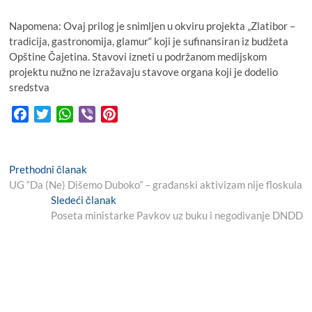
Napomena: Ovaj prilog je snimljen u okviru projekta „Zlatibor –
tradicija, gastronomija, glamur“ koji je sufinansiran iz budžeta
Opštine Čajetina. Stavovi izneti u podržanom medijskom
projektu nužno ne izražavaju stavove organa koji je dodelio
sredstva
F
T
W
V
P
a
w
h
i
i
c
i
a
b
n
e
t
t
e
t
K
Prethodni članak
P
b
t
s
r
e
UG “Da (Ne) Dišemo Duboko” – građanski aktivizam nije floskula
r
r
o
e
A
r
Sledeći članak
e
N
e
o
r
p
e
Poseta ministarke Pavkov uz buku i negodivanje DNDD
v
e
k
p
i
x
s
t
o
t
t
a
u
p
s
o
n
p
s
j
o
t