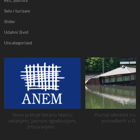
REC patrola
Selo i turizam
Slider
Udahni život
Uncategorized
Nove pretnje Veranu Matiću
Poznat identitet muš
vešanjem, javnom egzekucijom,
pronađenih u Đeti
žrtvovanjem…