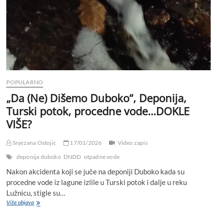
POPULARNO
„Da (Ne) Dišemo Duboko“, Deponija,
Turski potok, procedne vode…DOKLE
VIŠE?
Snjezana Ostojic
17/01/2026
Video zapis
deponija duboko
DNDD
otpadne vode
Nakon akcidenta koji se juče na deponiji Duboko kada su
procedne vode iz lagune izlile u Turski potok i dalje u reku
Lužnicu, stigle su…
Više objava
„
D