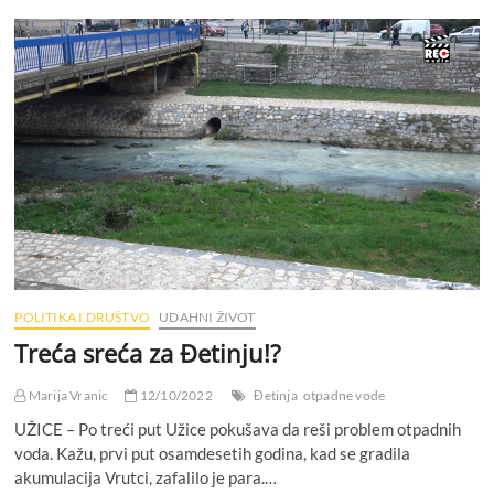
a
(
N
e
)
D
i
š
e
m
o
D
u
b
o
k
POLITIKA I DRUŠTVO
UDAHNI ŽIVOT
o
“
Treća sreća za Đetinju!?
,
D
Marija Vranic
12/10/2022
Đetinja
otpadne vode
e
p
UŽICE – Po treći put Užice pokušava da reši problem otpadnih
o
voda. Kažu, prvi put osamdesetih godina, kad se gradila
n
akumulacija Vrutci, zafalilo je para.…
i