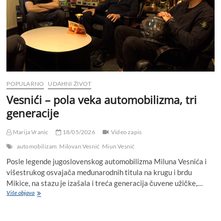
POPULARNO
UDAHNI ŽIVOT
Vesnići – pola veka automobilizma, tri
generacije
Marija Vranic
18/05/2026
Video zapis
automobilizam
Milovan Vesnić
Miun Vesnić
Posle legende jugoslovenskog automobilizma Miluna Vesnića i
višestrukog osvajača međunarodnih titula na krugu i brdu
Mikice, na stazu je izašala i treća generacija čuvene užičke,…
Više objava
V
e
s
n