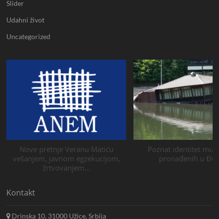
Slider
Udahni život
Uncategorized
Nove pretnje Veranu Matiću
Poznat identitet muš
vešanjem, javnom egzekucijom,
pronađenih u Đeti
žrtvovanjem…
Kontakt
Drinska 10, 31000 Užice, Srbija