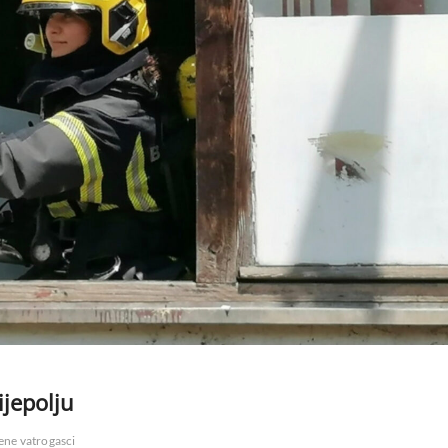
ijepolju
ene vatrogasci