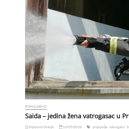
POPULARNO
Saida – jedina žena vatrogasac u Pr
Snjezana Ostojic
13/05/2026
prijepolje
vatrogasci
ž