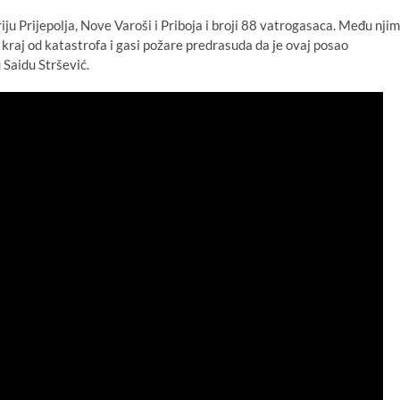
iju Prijepolja, Nove Varoši i Priboja i broji 88 vatrogasaca. Među nji
 kraj od katastrofa i gasi požare predrasuda da je ovaj posao
Saidu Stršević.