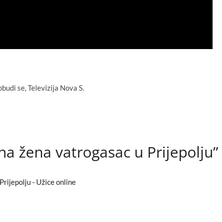
budi se, Televizija Nova S.
na žena vatrogasac u Prijepolju”
rijepolju - Užice online