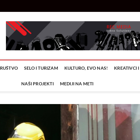
 Media
TIONS
 DRUŠTVO
SELO I TURIZAM
KULTURO, EVO NAS!
KREATIVCI I
NAŠI PROJEKTI
MEDIJI NA METI