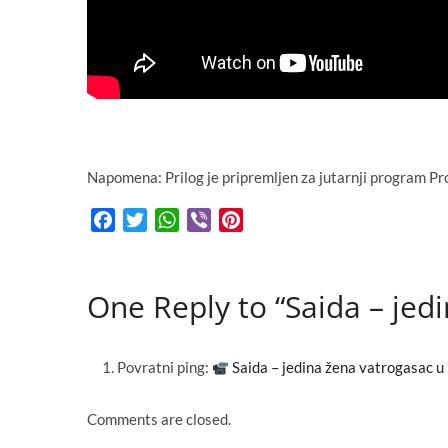
Napomena: Prilog je pripremljen za jutarnji program Pro
F
T
W
V
P
a
w
h
i
i
c
i
a
b
n
e
t
t
e
t
One Reply to “Saida – jedi
b
t
s
r
e
o
e
A
r
o
r
p
e
Povratni ping:
Saida – jedina žena vatrogasac u P
k
p
s
t
Comments are closed.