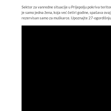
Sektor za vanredne situacije u Prijepolju pokriva teritor
je samo jedna žena, koja već četiri godine, spašava ovaj
rezervisan samo za muškarce. Upoznajte 27-ogordišnju 